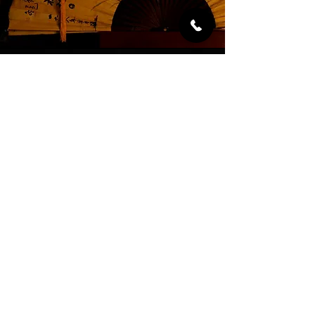
Adresse
Port de la gare
75013 Paris
TEL :
01 53 61 08 49
CONTACT
Privatisation
damedecantonloc@gmail.com
Réservations Resto
ou par tel
01 53 61 08 49