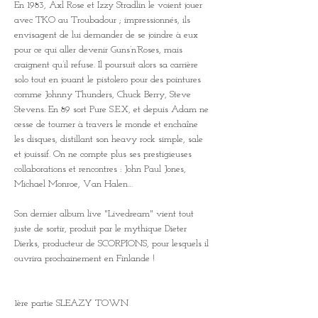
En 1983, Axl Rose et Izzy Stradlin le voient jouer 
avec TKO au Troubadour ; impressionnés, ils 
envisagent de lui demander de se joindre à eux 
pour ce qui aller devenir Guns’n’Roses, mais 
craignent qu’il refuse. Il poursuit alors sa carrière 
solo tout en jouant le pistolero pour des pointures 
comme Johnny Thunders, Chuck Berry, Steve 
Stevens. En 89 sort Pure S.E.X, et depuis Adam ne 
cesse de tourner à travers le monde et enchaîne 
les disques, distillant son heavy rock simple, sale 
et jouissif. On ne compte plus ses prestigieuses 
collaborations et rencontres : John Paul Jones, 
Michael Monroe, Van Halen…
Son dernier album live "Livedream" vient tout 
juste de sortir, produit par le mythique Dieter 
Dierks, producteur de SCORPIONS, pour lesquels il 
ouvrira prochainement en Finlande !
1ère partie SLEAZY TOWN