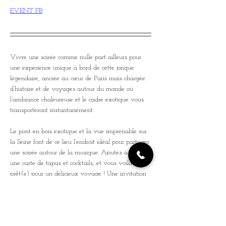
EVENT FB
Vivre une soirée comme nulle part ailleurs pour 
une expérience unique à bord de cette jonque 
légendaire, ancrée au cœur de Paris mais chargée 
d’histoire et de voyages autour du monde où 
l’ambiance chaleureuse et le cadre exotique vous 
transporteront instantanément.
Le pont en bois exotique et la vue imprenable sur 
la Seine font de ce lieu l’endroit idéal pour partager 
une soirée autour de la musique. Ajoutez à cela 
une carte de tapas et cocktails, et vous voilà 
prêt(e) pour un délicieux voyage ! Une invitation 
à l’évasion et à la découverte, dans un lieu 
mythique et plein de charme.
Rejoignez-nous et faites partie de 