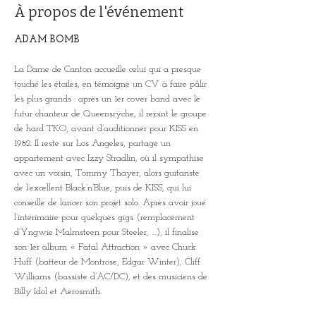
À propos de l'événement
ADAM BOMB 
La Dame de Canton accueille celui qui a presque 
touché les étoiles, en témoigne un CV à faire pâlir 
les plus grands : après un 1er cover band avec le 
futur chanteur de Queensrÿche, il rejoint le groupe 
de hard TKO, avant d’auditionner pour KISS en 
1982. Il reste sur Los Angeles, partage un 
appartement avec Izzy Stradlin, où il sympathise 
avec un voisin, Tommy Thayer, alors guitariste 
de l’excellent Black’n’Blue, puis de KISS, qui lui 
conseille de lancer son projet solo. Après avoir joué 
l’intérimaire pour quelques gigs (remplacement 
d’Yngwie Malmsteen pour Steeler, …), il finalise 
son 1er album « Fatal Attraction » avec Chuck 
Huff (batteur de Montrose, Edgar Winter), Cliff 
Williams (bassiste d’AC/DC), et des musiciens de 
Billy Idol et Aerosmith.