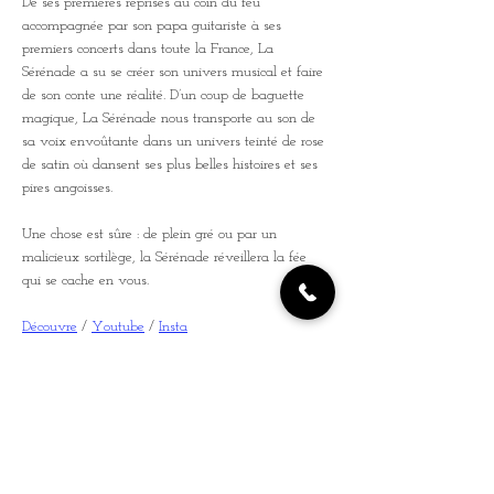
De ses premières reprises au coin du feu 
accompagnée par son papa guitariste à ses 
premiers concerts dans toute la France, La 
Sérénade a su se créer son univers musical et faire 
de son conte une réalité. D’un coup de baguette 
magique, La Sérénade nous transporte au son de 
sa voix envoûtante dans un univers teinté de rose 
de satin où dansent ses plus belles histoires et ses 
pires angoisses.
Une chose est sûre : de plein gré ou par un 
malicieux sortilège, la Sérénade réveillera la fée 
qui se cache en vous.
Découvre
 / 
Youtube
 / 
Insta
Vivre une soirée comme nulle part ailleurs pour 
une expérience unique à bord de cette jonque 
légendaire, ancrée au cœur de Paris mais chargée 