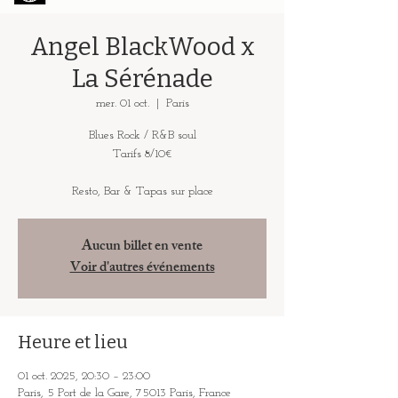
Angel BlackWood x
La Sérénade
mer. 01 oct.
  |  
Paris
Blues Rock / R&B soul
Tarifs 8/10€
Resto, Bar & Tapas sur place
Aucun billet en vente
Voir d'autres événements
Heure et lieu
01 oct. 2025, 20:30 – 23:00
Paris, 5 Port de la Gare, 75013 Paris, France