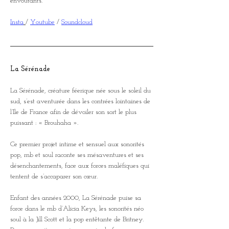
envoutants.
Insta
/ 
Youtube
 / 
Soundcloud
La Sérénade
La Sérénade, créature féerique née sous le soleil du 
sud, s’est aventurée dans les contrées lointaines de 
l’Ile de France afin de dévoiler son sort le plus 
puissant : « Brouhaha ».
Ce premier projet intime et sensuel aux sonorités 
pop, rnb et soul raconte ses mésaventures et ses 
désenchantements, face aux forces maléfiques qui 
tentent de s’accaparer son cœur.
Enfant des années 2000, La Sérénade puise sa 
force dans le rnb d’Alicia Keys, les sonorités néo 
soul à la Jill Scott et la pop entêtante de Britney. 