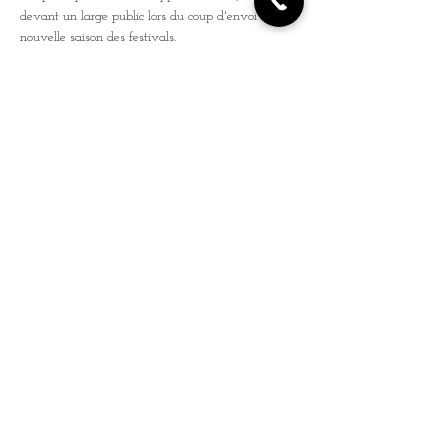
devant un large public lors du coup d'envoi de la 
nouvelle saison des festivals.
Si vous êtes intéressé(e)s par la nouvelle scene 
musicale française, ne manquez pas Emergenza.
▬▬▬▬▬▬▬▬▬▬▬▬▬▬▬▬▬▬▬
Infos et inscriptions sur 
www.emergenza.live
Event FB
En savoir plus
Partager cet événement