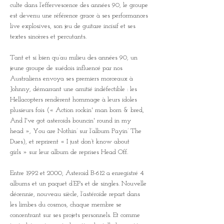
culte dans l’effervescence des années 90, le groupe 
est devenu une référence grace à ses performances 
live explosives, son jeu de guitare incisif et ses 
textes sincères et percutants.
Tant et si bien qu’au milieu des années 90, un 
jeune groupe de suédois influencé par nos 
Australiens envoya ses premiers morceaux à 
Johnny, démarrant une amitié indéfectible : les 
Hellacopters rendèrent hommage à leurs idoles 
plusieurs fois (« Action rockin' man born & bred, 
And I've got asteroids bouncin' round in my 
head », You are Nothin’ sur l’album Payin’ The 
Dues), et reprirent « I just don’t know about 
girls » sur leur album de reprises Head Off.
Entre 1992 et 2000, Asteroid B-612 a enregistré 4 
albums et un paquet d’EPs et de singles. Nouvelle 
décennie, nouveau siècle, l’astéroïde repart dans 
les limbes du cosmos, chaque membre se 
concentrant sur ses projets personnels. Et comme 