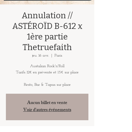
Annulation //
ASTÉROÏD B-612 x
1ère partie
Thetruefaith
jeu. 16 avr.
  |  
Paris
Austalian Rock'n'Roll
Tarifs 12€ en prévente et 15€ sur place
Resto, Bar & Tapas sur place
Aucun billet en vente
Voir d'autres événements