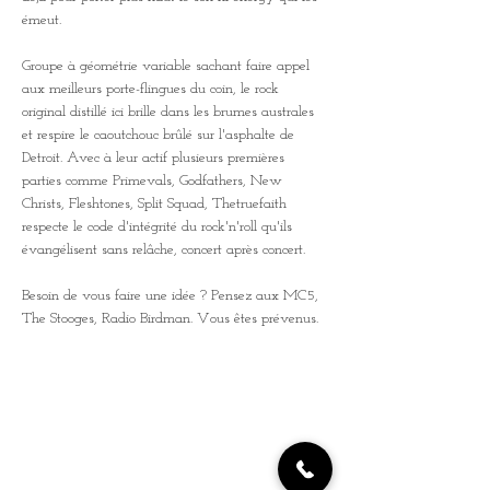
émeut. 
Groupe à géométrie variable sachant faire appel 
aux meilleurs porte-flingues du coin, le rock 
original distillé ici brille dans les brumes australes 
et respire le caoutchouc brûlé sur l'asphalte de 
Detroit. Avec à leur actif plusieurs premières 
parties comme Primevals, Godfathers, New 
Christs, Fleshtones, Split Squad, Thetruefaith 
respecte le code d'intégrité du rock'n'roll qu'ils 
évangélisent sans relâche, concert après concert. 
Besoin de vous faire une idée ? Pensez aux MC5, 
The Stooges, Radio Birdman. Vous êtes prévenus.