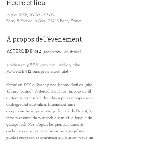
Heure et lieu
16 avr. 2026, 20:00 – 23:00
Paris, 5 Port de la Gare, 75013 Paris, France
À propos de l'événement
ASTEROID B-612
 (rock’n’raw, Australie)
« when only REAL rock’n’roll will do, take 
Asteroid B-612, except no substitute! »
Formé en 1992 à Sydney par Johnny Spittles (aka 
Johnny Casino), Asteroid B-612 s’est imposé au fil 
du temps comme un des plus réputés groupes rock 
underground australien, fusionnant sans 
compromis l’énergie sauvage du rock de Detroit, la 
force puissante du pub rock aussie et la fougue du 
garage rock 60’s. Depuis les premiers concerts 
déchainés dans les pubs australiens jusqu’aux 
publics européen et américain qui leur ont voué un 