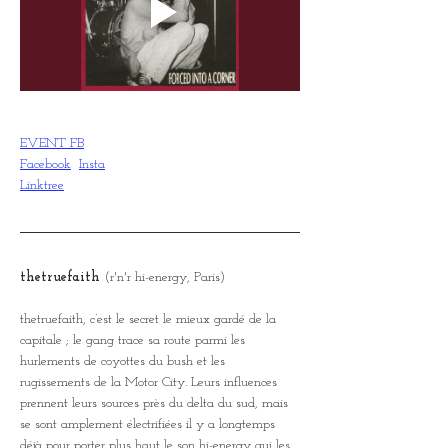
EVENT FB
Facebook
Insta
Linktree
thetruefaith
 (r'n'r hi-energy, Paris)
thetruefaith, c’est le secret le mieux gardé de la 
capitale ; le gang trace sa route parmi les 
hurlements de coyottes du bush et les 
rugissements de la Motor City. Leurs influences 
prennent leurs sources près du delta du sud, mais 
se sont amplement électrifiées il y a longtemps 
déjà pour porter plus haut le son hi-energy qui les 