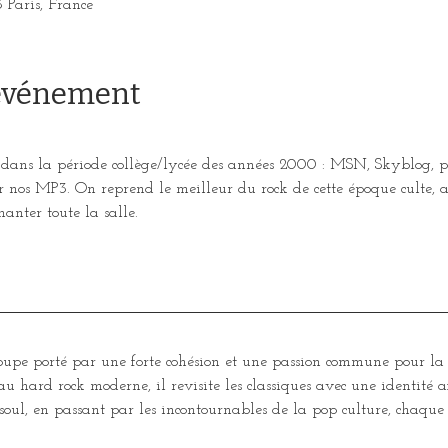
3 Paris, France
'événement
 dans la période collège/lycée des années 2000 : MSN, Skyblog, p
r nos MP3. On reprend le meilleur du rock de cette époque culte, 
chanter toute la salle.
oupe porté par une forte cohésion et une passion commune pour la s
u hard rock moderne, il revisite les classiques avec une identité a
oul, en passant par les incontournables de la pop culture, chaque r