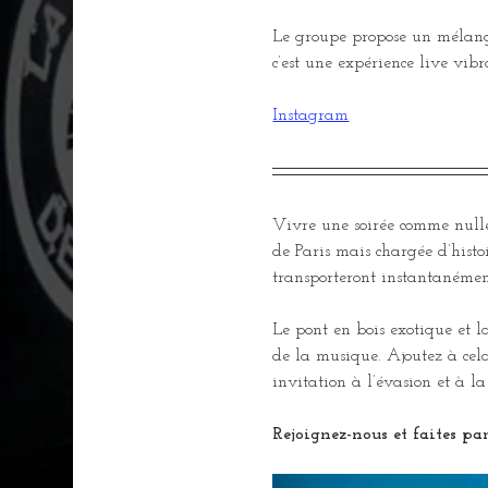
Le groupe propose un mélange 
c’est une expérience live vib
Instagram
Vivre une soirée comme nulle
de Paris mais chargée d’hist
transporteront instantanémen
Le pont en bois exotique et l
de la musique. Ajoutez à cela
invitation à l’évasion et à 
Rejoignez-nous et faites par