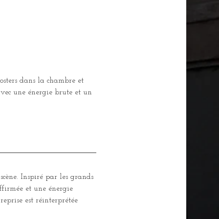
osters dans la chambre et 
avec une énergie brute et un 
cène. Inspiré par les grands 
ffirmée et une énergie 
eprise est réinterprétée 