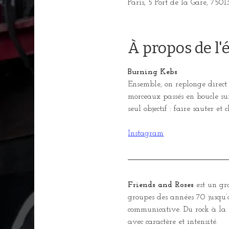
Paris, 5 Port de la Gare, 7501
À propos de l
Burning Kebs
Ensemble, on replonge direct
morceaux passés en boucle su
seul objectif : faire sauter et 
Instagram
Friends and Roses
 est un gr
groupes des années 70 jusqu’a
communicative. Du rock à la s
avec caractère et intensité. 