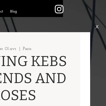
ct
Blog
X
r. 01 avr.
  |  
Paris
ING KEBS
IENDS AND
ROSES