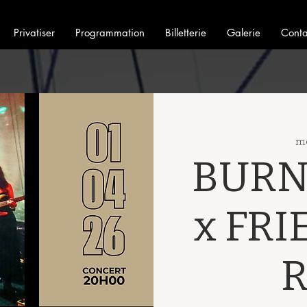
Privatiser
Programmation
Billetterie
Galerie
Conta
me
BURN
x FR