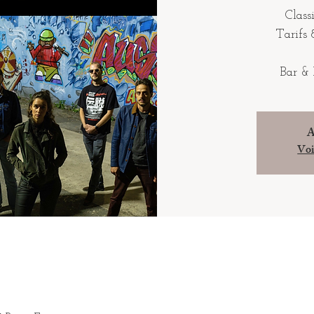
Class
Tarifs 
Bar & 
A
Voi