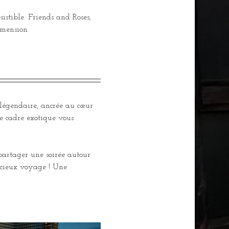
istible. Friends and Roses, 
imension. 
 légendaire, ancrée au cœur 
e cadre exotique vous 
 partager une soirée autour 
licieux voyage ! Une 