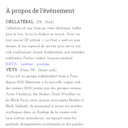
À propos de l'événement
CØLLATÉRAL  
(FR - Rock)
Cøllatéral est une furieuse virée électrique, taillée 
pour le live, là où la chaleur se trouve. Avec un 
tout nouvel EP intitulé « La Nuit » sorti en mai 
dernier, le trio reprend du service pour servir son 
rock euphorisant, bourré d’adrénaline aux mélodies 
entêtantes. Parfois violent, toujours excitant.
INSTA
 - 
Linktree
 - 
youtube
VEYS  
(Paris, FR - Stoner rock)
Veys est un groupe indépendant basé à Paris, 
depuis 2021. Biberonné à la nouvelle vague rock 
des années 2000 portée par des groupes comme 
Arctic Monkeys, the Strokes, Dead Weather ou 
les Black Keys, ainsi qu’aux sacro-saints Beatles et 
Black Sabbath, ils réussissent à réunir ces recettes 
mythiques dans un florilège de la cuisine rock.
Leur écriture accrocheuse, naviguant entre les 
profonds désagréments émotionnels et des paroles 