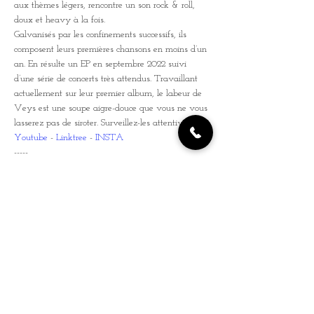
aux thèmes légers, rencontre un son rock & roll, 
doux et heavy à la fois.
Galvanisés par les confinements successifs, ils 
composent leurs premières chansons en moins d’un 
an. En résulte un EP en septembre 2022 suivi 
d’une série de concerts très attendus. Travaillant 
actuellement sur leur premier album, le labeur de 
Veys est une soupe aigre-douce que vous ne vous 
lasserez pas de siroter. Surveillez-les attentivement.
Youtube
 - 
Linktree
 - 
INSTA
-----
EVENT FB
Autre Billetterie
Billets
Vente expirée
Type de billet
CØLLATÉRAL x VEYS