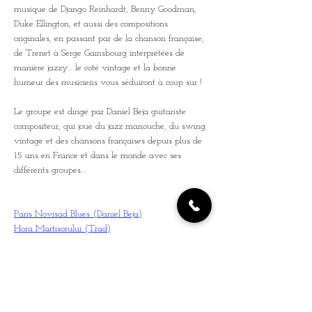
musique de Django Reinhardt, Benny Goodman, 
Duke Ellington, et aussi des compositions 
originales, en passant par de la chanson française, 
de Trenet à Serge Gainsbourg interprétées de 
manière jazzy… le coté vintage et la bonne 
humeur des musiciens vous séduiront à coup sur !
Le groupe est dirigé par Daniel Beja guitariste 
compositeur, qui joue du jazz manouche, du swing 
vintage et des chansons françaises depuis plus de 
15 ans en France et dans le monde avec ses 
différents groupes…
Paris Novisad Blues (Daniel Beja)
Hora Martisorului (Trad)
Manege Express (Daniel Beja)