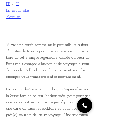
FB
 et 
IG
En savoir plus
Youtube
Vivre une soirée comme nulle part ailleurs autour 
d'artistes de talents pour une expérience unique à 
bord de cette jonque légendaire, ancrée au cœur de 
Paris mais chargée d’histoire et de voyages autour 
du monde où l’ambiance chaleureuse et le cadre 
exotique vous transporteront instantanément.
Le pont en bois exotique et la vue imprenable sur 
la Seine font de ce lieu l’endroit idéal pour partager 
une soirée autour de la musique. Ajoutez à cela 
une carte de tapas et cocktails, et vous voilà 
prêt(e) pour un délicieux voyage ! Une invitation 
à l’évasion et à la découverte, dans un lieu 
mythique et plein de charme.