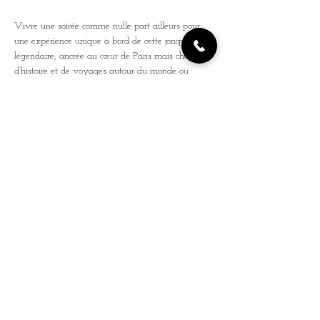
Vivre une soirée comme nulle part ailleurs pour 
une expérience unique à bord de cette jonque 
légendaire, ancrée au cœur de Paris mais chargée 
d’histoire et de voyages autour du monde où 
l’ambiance chaleureuse et le cadre exotique vous 
transporteront instantanément.
Le pont en bois exotique et la vue imprenable sur 
la Seine font de ce lieu l’endroit idéal pour partager 
une soirée autour de la musique. Ajoutez à cela 
une carte de tapas et cocktails, et vous voilà 
prêt(e) pour un délicieux voyage ! Une invitation 
à l’évasion et à la découverte, dans un lieu 
mythique et plein de charme.
Rejoignez-nous et faites partie de 
l’aventure !