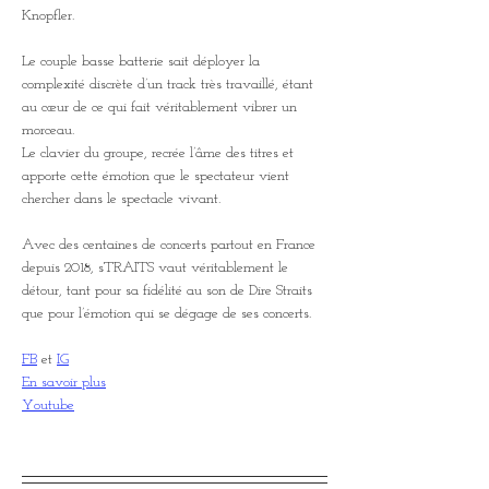
Knopfler.
Le couple basse batterie sait déployer la 
complexité discrète d’un track très travaillé, étant 
au cœur de ce qui fait véritablement vibrer un 
morceau.
Le clavier du groupe, recrée l’âme des titres et 
apporte cette émotion que le spectateur vient 
chercher dans le spectacle vivant.
Avec des centaines de concerts partout en France 
depuis 2018, sTRAITS vaut véritablement le 
détour, tant pour sa fidélité au son de Dire Straits 
que pour l’émotion qui se dégage de ses concerts.
FB
 et 
IG
En savoir plus
Youtube