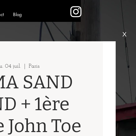
ct
Blog
X
u. 04 juil.
  |  
Paris
A SAND
D + 1ère
e John Toe