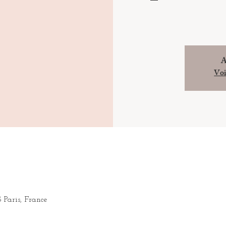
A
Voi
3 Paris, France