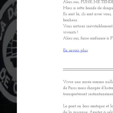
Alors oui, FUNK ME TENDER, 
Mais si cette bande de dingue
Ils sont là, ils sont avec vou
bonheur.
Vous sortirez inévitablement 
vivants !
Alors oui, faire confiance à
En savoir plus
Vivre une soirée comme nulle
de Paris mais chargée d’hist
transporteront instantanémen
Le pont en bois exotique et l
de la musique. Ajoutez à cela