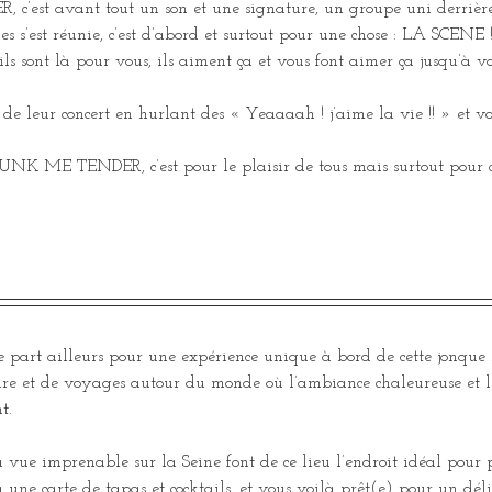
c’est avant tout un son et une signature, un groupe uni derrièr
s s’est réunie, c’est d’abord et surtout pour une chose : LA SCENE !
s, ils sont là pour vous, ils aiment ça et vous font aimer ça jusqu’à
de leur concert en hurlant des « Yeaaaah ! j’aime la vie !! » et vo
 FUNK ME TENDER, c’est pour le plaisir de tous mais surtout pour c
 part ailleurs pour une expérience unique à bord de cette jonque
oire et de voyages autour du monde où l’ambiance chaleureuse et l
t.
a vue imprenable sur la Seine font de ce lieu l’endroit idéal pour
 une carte de tapas et cocktails, et vous voilà prêt(e) pour un dé