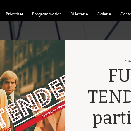
Privatiser
Programmation
Billetterie
Galerie
Conta
ve
FU
TEND
part