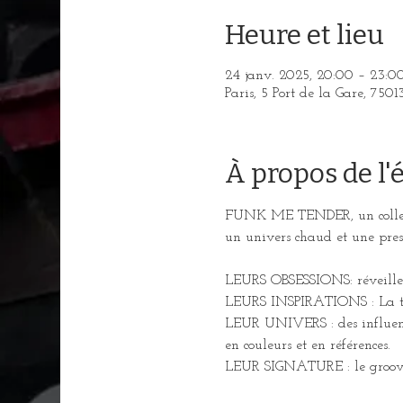
Heure et lieu
24 janv. 2025, 20:00 – 23:0
Paris, 5 Port de la Gare, 7501
À propos de l
FUNK ME TENDER, un collectif
un univers chaud et une pre
LEURS OBSESSIONS: réveiller le
LEURS INSPIRATIONS : La tr
LEUR UNIVERS : des influence
en couleurs et en références.
LEUR SIGNATURE : le groove, l