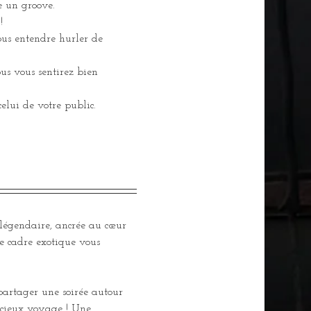
e un groove.
!
 vous entendre hurler de 
us vous sentirez bien 
elui de votre public.
 légendaire, ancrée au cœur 
e cadre exotique vous 
 partager une soirée autour 
licieux voyage ! Une 