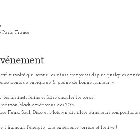
0
3 Paris, France
'événement
 survolté qui secoue les scènes françaises depuis quelques année
sence scénique énergique & pleine de bonne humeur »
s instincts félins et faire onduler les corps !
adition black américaine des 70’s
s Funk, Soul, Disco et Motown distillées dans leurs compositions o
’humour, l’énergie, une expérience torride et festive !