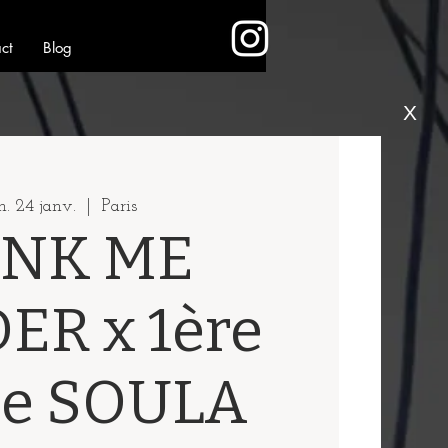
ct
Blog
X
n. 24 janv.
  |  
Paris
NK ME
ER x 1ère
ie SOULA