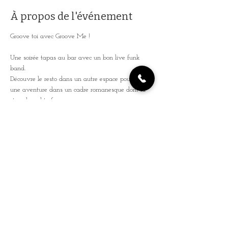
À propos de l'événement
Groove toi avec Groove Me !
Une soirée tapas au bar avec un bon live funk 
band.  
Découvre le resto dans un autre espace pour vivre 
une aventure dans un cadre romanesque dont la 
story board te fera voyager.
Explore la cale et viens groover toute la soirée sur 
la seine voire tanguer sur l'unique et authentique 
jonque de Paris.
Entrée libre que demander de plus ! 
L'aventure t'attend, là, au bout du quai !
IG