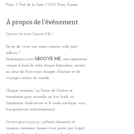
Paris, 5 Port de la Gare, 75013 Paris, France
À propos de l'événement
Groove toi avec Groove Me !
Envie de vivre une soirée comme nulle part 
ailleurs ? 
Embarquez avec 
GROOVE ME
, une expérience 
unique à bord de notre jonque légendaire, ancrée 
au cœur de Paris mais chargée d’histoire et de 
voyages autour du monde. 
Chaque semaine, La Dame de Canton se 
transforme pour accueillir un live festif, où 
l’ambiance chaleureuse et le cadre exotique vous 
transporteront instantanément.
Covers groovyyyyy, rythmes dansants et 
lumières tamisées, laissez-vous porter par l’esprit 