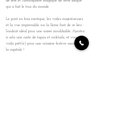
de fête et l’atmosphère magique de cette jonque 
qui a fait le tour du monde. 
Le pont en bois exotique, les voiles majestueuses 
et la vue imprenable sur la Seine font de ce lieu 
l’endroit idéal pour une soirée inoubliable. Ajoutez 
à cela une carte de tapas et cocktails, et vous 
voilà prêt(e) pour une croisière festive sans quitter 
la capitale !
Rejoignez-nous et faites partie de 
l’aventure !
Cette soirée est bien plus qu'un simple concert : 
c'est une invitation à la fête, à l’évasion, et à la 
découverte, dans un lieu mythique et plein de 
charme."
IG