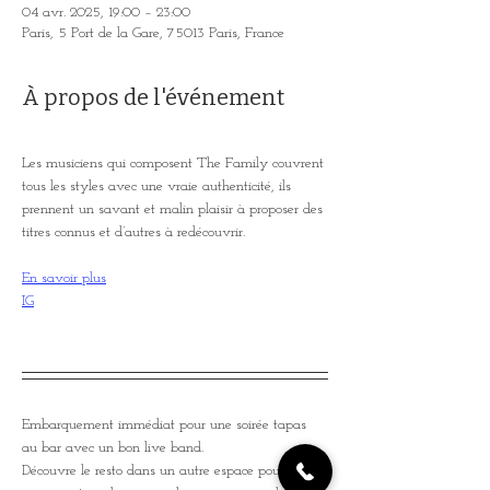
04 avr. 2025, 19:00 – 23:00
Paris, 5 Port de la Gare, 75013 Paris, France
À propos de l'événement
Les musiciens qui composent The Family couvrent 
tous les styles avec une vraie authenticité, ils 
prennent un savant et malin plaisir à proposer des 
titres connus et d’autres à redécouvrir.
En savoir plus
IG
Embarquement immédiat pour une soirée tapas 
au bar avec un bon live band.
Découvre le resto dans un autre espace pour vivre 