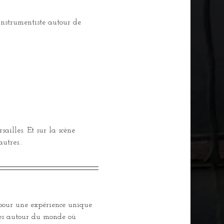
instrumentiste autour de 
illes. Et sur la scène 
utres..
 pour une expérience unique 
ges autour du monde où 