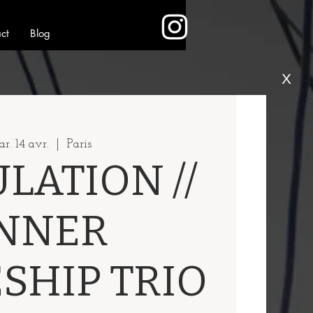
ct
Blog
X
r. 14 avr.
  |  
Paris
LATION //
NNER
SHIP TRIO