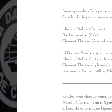
Inner spaceship Trio propose
Standards de jazz et morceaux
Nicolas Meluk (Guitare)
Dogbia yombo (Sax)
Clément Thirion (Contrebass
N Dogbia Yombo diplômé du C
Nicolas Meluk Guitare diplôm
Clément Thirion diplômé de l 
parisienne. Sunset, 38Riv, Me
Rendez-vous chaque semaine
Mardi 3 février, 
 Inner Spa
à bord de cette jonque légen