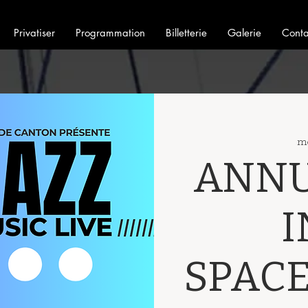
Privatiser
Programmation
Billetterie
Galerie
Conta
ma
ANNU
I
SPACE