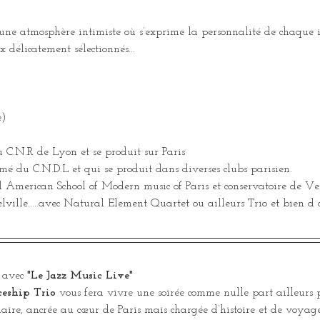
 une atmosphère intimiste où s’exprime la personnalité de chaque 
 délicatement sélectionnés... 
e)
.N.R de Lyon et se produit sur Paris
é du C.N.D.L et qui se produit dans diverses clubs parisien. 
American School of Modern music of Paris et conservatoire de Versa
lville.....avec Natural Element Quartet ou ailleurs Trio et bien d a
 avec 
"Le Jazz Music Live"
ceship Trio 
vous fera
vivre une soirée comme nulle part ailleurs
daire, ancrée au cœur de Paris mais chargée d’histoire et de voya