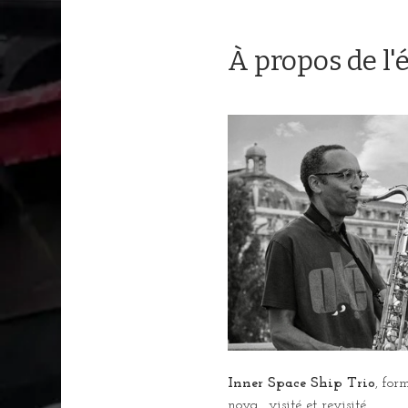
À propos de l
Inner Space Ship Trio
, for
nova.. visité et revisité 