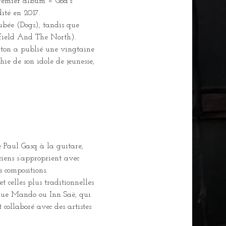
premier album « God’s 
ité en 2017.
ubée (Dogs), tandis que 
tfield And The North).
rton a publié une vingtaine 
hie de son idole de jeunesse, 
 Paul Gasq à la guitare, 
iens s’approprient avec 
s compositions.
 celles plus traditionnelles 
s que Mando ou Inn Saë, qui 
ollaboré avec des artistes 