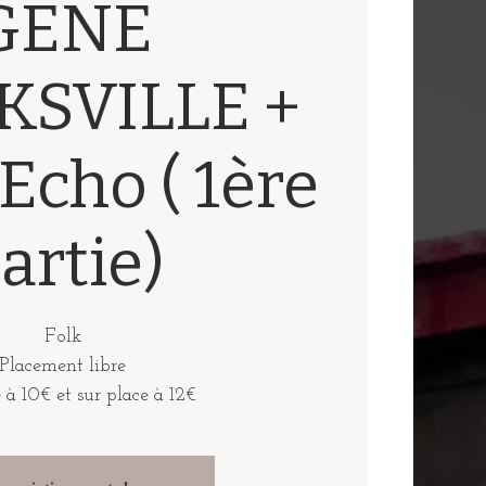
GENE
KSVILLE +
Echo ( 1ère
artie)
Folk
Placement libre
 à 10€ et sur place à 12€