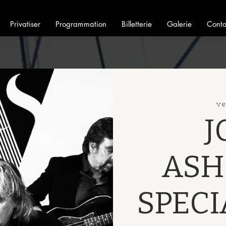
Privatiser
Programmation
Billetterie
Galerie
Conta
ve
J
ASH
SPECI