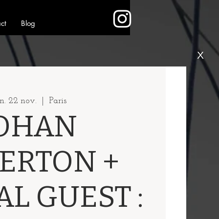
ct
Blog
X
n. 22 nov.
  |  
Paris
OHAN
ERTON +
AL GUEST :