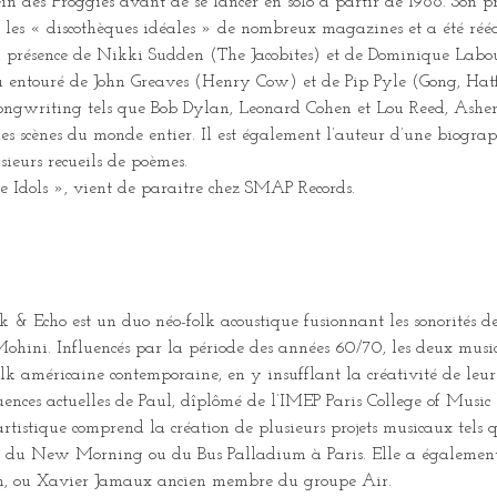
in des Froggies avant de se lancer en solo à partir de 1988. Son 
les « discothèques idéales » de nombreux magazines et a été rééd
la présence de Nikki Sudden (The Jacobites) et de Dominique Labo
u entouré de John Greaves (Henry Cow) et de Pip Pyle (Gong, Ha
songwriting tels que Bob Dylan, Leonard Cohen et Lou Reed, Ashe
 les scènes du monde entier. Il est également l’auteur d’une biograp
ieurs recueils de poèmes.
 Idols », vient de paraitre chez SMAP Records.
& Echo est un duo néo-folk acoustique fusionnant les sonorités de
ohini. Influencés par la période des années 60/70, les deux music
folk américaine contemporaine, en y insufflant la créativité de leur
nces actuelles de Paul, dîplômé de l’IMEP Paris College of Music et
artistique comprend la création de plusieurs projets musicaux tel
 du New Morning ou du Bus Palladium à Paris. Elle a également c
on, ou Xavier Jamaux ancien membre du groupe Air.