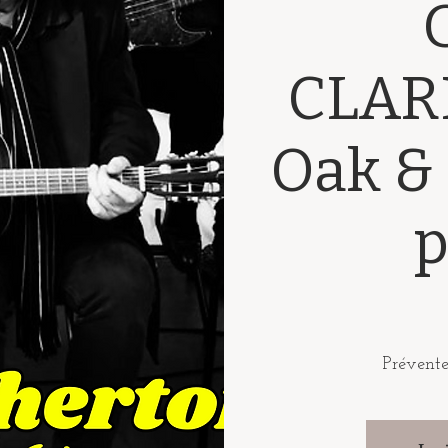
CLAR
Oak & 
p
Prévente