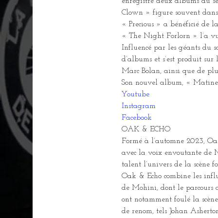
enregistré deux albums au se
Clown » figure souvent dans 
« Precious » a bénéficié de 
« The Night Forlorn » l’a v
Influencé par les géants du 
d’albums et s’est produit sur
Marc Bolan, ainsi que de plus
Son nouvel album, « Matinee
Youtube
Instagram
Facebook
OAK & ECHO 
Formé à l’automne 2023, Oak 
avec la voix envoutante de M
talent l’univers de la scène 
Oak & Echo combine les influe
de Mohini, dont le parcours 
ont notamment foulé la scène
de renom, tels Johan Ashert