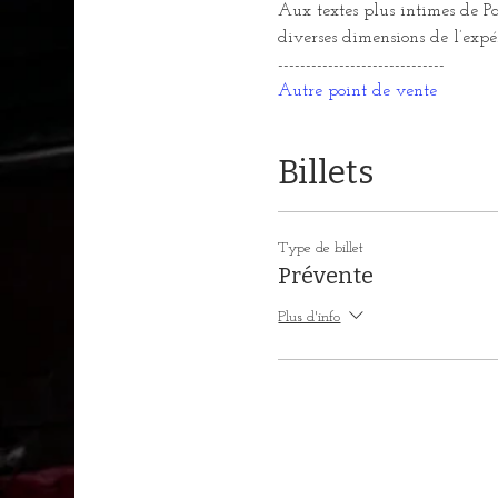
Aux textes plus intimes de Pau
diverses dimensions de l’exp
------------------------------
Autre point de vente
Billets
Type de billet
Prévente
Plus d'info