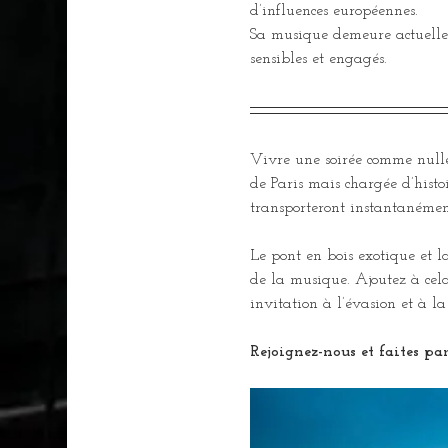
d’influences européennes. 
Sa musique demeure actuelle 
sensibles et engagés.
Vivre une soirée comme nulle
de Paris mais chargée d’hist
transporteront instantanémen
Le pont en bois exotique et l
de la musique. Ajoutez à cela
invitation à l’évasion et à 
Rejoignez-nous et faites par