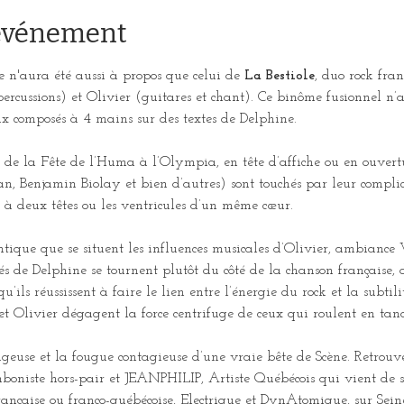
'événement
n'aura été aussi à propos que celui de 
La Bestiole
, duo rock fra
percussions) et Olivier (guitares et chant). Ce binôme fusionnel n’
ux composés à 4 mains sur des textes de Delphine. 
, de la Fête de l’Huma à l’Olympia, en tête d’affiche ou en ouvert
, Benjamin Biolay et bien d’autres) sont touchés par leur complicit
 deux têtes ou les ventricules d’un même cœur. 
lantique que se situent les influences musicales d’Olivier, ambianc
tés de Delphine se tournent plutôt du côté de la chanson française, 
qu’ils réussissent à faire le lien entre l’énergie du rock et la subti
et Olivier dégagent la force centrifuge de ceux qui roulent en tan
 rageuse et la fougue contagieuse d’une vraie bête de Scène. Retro
niste hors-pair et JEANPHILIP, Artiste Québécois qui vient de 
rançaise ou franco-québécoise, Electrique et DynAtomique, sur Sei