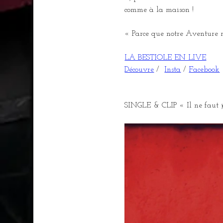
comme à la maison ! 
« Parce que notre Aventure mu
LA BESTIOLE EN LIVE
Découvre
 /  
Insta
 / 
Facebook
SINGLE & CLIP « Il ne faut 