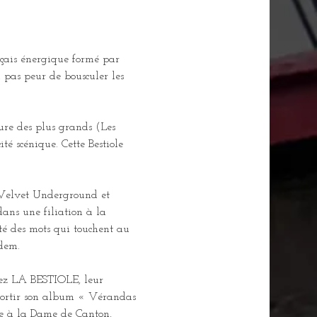
nçais énergique formé par 
a pas peur de bousculer les 
ure des plus grands (Les 
é scénique. Cette Bestiole 
e Velvet Underground et 
dans une filiation à la 
lité des mots qui touchent au 
dem. 
uvez LA BESTIOLE, leur 
sortir son album « Vérandas 
ne à la Dame de Canton, 