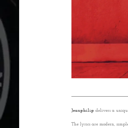
Jeanphilip
 delivers a uniqu
The lyrics are modern, simple