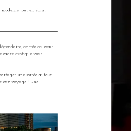
é moderne tout en étant 
 légendaire, ancrée au cœur 
e cadre exotique vous 
 partager une soirée autour 
licieux voyage ! Une 