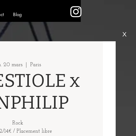
ct
Blog
X
u. 20 mars
  |  
Paris
ESTIOLE x
NPHILIP
Rock
12/14€ / Placement libre