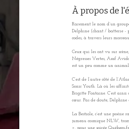
À propos de l
Rarement le nom d’un groupe 
Delphine (chant / batterie - 
codes, à travers leurs morcea
Ceux qui les ont vu sur scène
Négresses Vertes, Asaf Avidan
est un peu comme un animal à
C’est de l’autre côté de l’At
Sonic Youth. Là où les affini
Brigitte Fontaine. C’est ainsi 
cœur. Pas de doute, Delphine 
La Bestiole, c’est une poésie
jumeau cosmique NLW, trombo
», pour une soirée Québeco-f