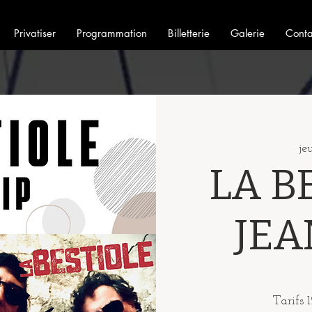
Privatiser
Programmation
Billetterie
Galerie
Conta
je
LA B
JEA
Tarifs 