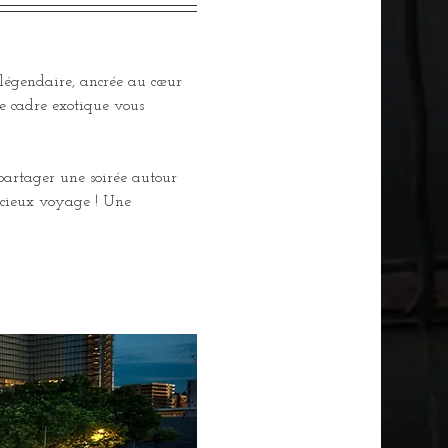
 légendaire, ancrée au cœur 
e cadre exotique vous 
 partager une soirée autour 
licieux voyage ! Une 