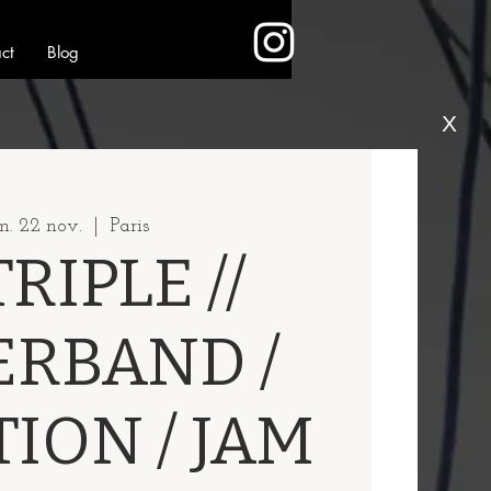
ct
Blog
X
m. 22 nov.
  |  
Paris
TRIPLE //
ERBAND /
ION / JAM