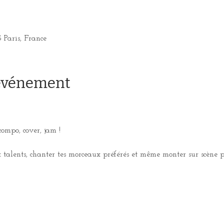
3 Paris, France
'événement
compo, cover, jam !
talents, chanter tes morceaux préférés et même monter sur scène p