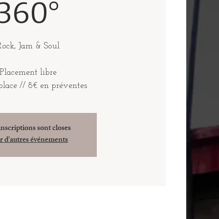
360°
Rock, Jam & Soul
Placement libre
place // 8€ en préventes
inscriptions sont closes
r d'autres événements