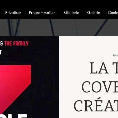
Privatiser
Programmation
Billetterie
Galerie
Conta
sa
LA 
COV
CRÉAT