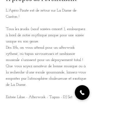
L’Apéro Pirate est de retour sur La Dame de 
Canton ! 
Tous les jeudis (sauf soirées concert ), embarquez 
à bord de notre mythique jonque pour une soirée 
unique en son genre. 
Dès 19h, on vous attend pour un afterwork 
rythmé, où tapas savoureuses et ambiance 
musicale s'unissent pour un dépaysement total ! 
Que vous soyez amateur de bonne musique ou à 
la recherche d’une escale gourmande, laissez-vous 
emporter par l’atmosphère chaleureuse et exotique 
de La Dame. 
Entrée Libre - Afterwork - Tapas - DJ Set 
De 19h à 02h ! Préparez-vous pour une soirée où 
l’esprit de la piraterie rencontre le charme de la 
Seine. Venez avec vos amis pour des souvenirs 
inoubliables ! 