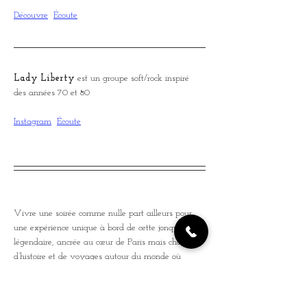
Découvre
Écoute
Lady Liberty
 est un groupe soft/rock inspiré 
des années 70 et 80
Instagram
Écoute
Vivre une soirée comme nulle part ailleurs pour 
une expérience unique à bord de cette jonque 
légendaire, ancrée au cœur de Paris mais chargée 
d’histoire et de voyages autour du monde où 
l’ambiance chaleureuse et le cadre exotique vous 
transporteront instantanément.