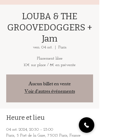
LOUBA & THE
GROOVEDOGGERS +
Jam
ven. 04 oct.
  |  
Paris
Placement libre
10€ sur place / 8€ en prévente
Aucun billet en vente
Voir d'autres événements
Heure et lieu
04 oct. 2024, 20:30 – 23:00
Paris, 5 Port de la Gare, 75013 Paris, France