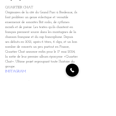
QUARTIER CHAT
Originaires de la cité du Grand Parc à Bordeaux, ils
font proliférer un genre éclectique et versatile
ensemencé de sonorités Brit rocks, de rythmes
incisifs et de poésie. Les textes qu’ils chantent en
français prennent source dans les montagnes de la
chanson française et du rap francophone. Depuis
ses débuts en 2021, après 6 titres, 6 clips, et un bon
nombre de concerts un peu partout en France,
Quartier Chat annonce enfin pour le 17 mai 2024,
la sortie de leur premier album éponyme «Quartier
Chat». Ultime projet regroupant toute l’histoire du
groupe.
INSTAGRAM
GOING FORWARD
GOING FORWARD est à l’origine un groupe de
Pop-Punk/Punk-Rock et remet au goût du jour la
scène qui a marqué les années 90’s/00’s en y
ajoutant des touches de rap mais aussi de métal.
Après avoir participé à Rock en Seine 2022 et
assuré des premières parties/têtes d’affiches de