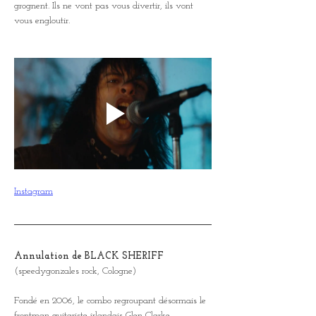
grognent. Ils ne vont pas vous divertir, ils vont 
vous engloutir.
Instagram
Annulation de BLACK SHERIFF
(speedygonzales rock, Cologne)
Fondé en 2006, le combo regroupant désormais le 
frontman guitariste irlandais Glen Clarke 