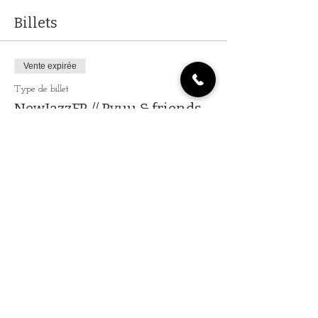
Billets
Vente expirée
Type de billet
NewJazzFR // Ryuu & friends
Plus d'info
Prix
9,76 €
+ 0,24 € de frais de billetterie
Partager cet événement