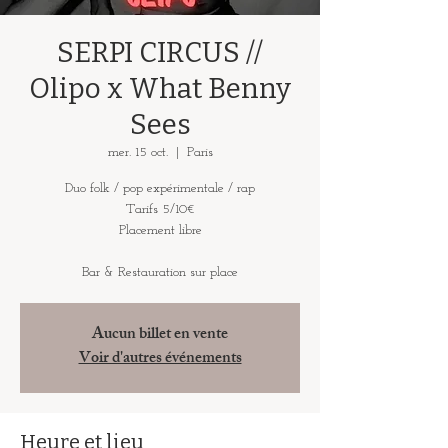
SERPI CIRCUS //
Olipo x What Benny
Sees
mer. 15 oct.
  |  
Paris
Duo folk / pop expérimentale / rap
Tarifs 5/10€
Placement libre
Bar & Restauration sur place
Aucun billet en vente
Voir d'autres événements
Heure et lieu