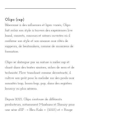
Olipo (rap)
Biberonné à des influences et bpm variés, Olipo 
fait mûrir son style à travers des expériences live 
band, concerts, concours et scènes ouvertes où il 
confirme son style et son aisance aux côtés de 
rappeurs, de beatmakers, comme de musiciens de 
formation. 
Olipo se distingue par sa nature à mêler rap et 
chant dans des textes sincères, riches de sens et de 
technicité. Flow tranchant comme décontracté, il 
cultive son goût pour la mélodie sur des prods aux 
sonorités trap, boom-bap, pop, dans des registres 
bouncy ou plus aériens.
Depuis 2023, Olipo s’entoure de différents 
producteurs, notamment Maxhans et Shirazy pour 
une série d’EP : « Bleu Kaki » (2023) et « Rouge 