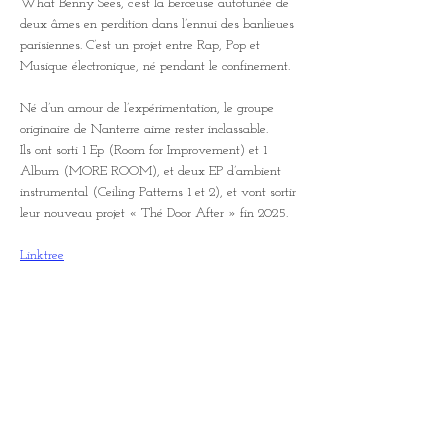
What Benny Sees, c’est la berceuse autotunée de 
deux âmes en perdition dans l’ennui des banlieues 
parisiennes. C’est un projet entre Rap, Pop et 
Musique électronique, né pendant le confinement. 
Né d’un amour de l’expérimentation, le groupe 
originaire de Nanterre aime rester inclassable. 
Ils ont sorti 1 Ep (Room for Improvement) et 1 
Album (MORE ROOM), et deux EP d’ambient 
instrumental (Ceiling Patterns 1 et 2), et vont sortir 
leur nouveau projet « Thé Door After » fin 2025.
Linktree