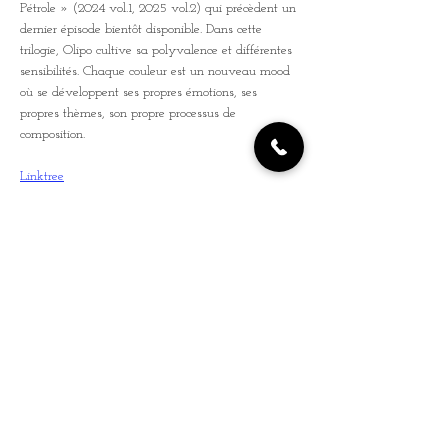
Pétrole » (2024 vol.1, 2025 vol.2) qui précèdent un 
dernier épisode bientôt disponible. Dans cette 
trilogie, Olipo cultive sa polyvalence et différentes 
sensibilités. Chaque couleur est un nouveau mood 
où se développent ses propres émotions, ses 
propres thèmes, son propre processus de 
composition.
Linktree
Vidéo
Retrouvez les artistes de 
SERPI CIRCUS
Vivre une soirée comme nulle part ailleurs pour 
une expérience unique à bord de cette jonque 
légendaire, ancrée au cœur de Paris mais chargée 