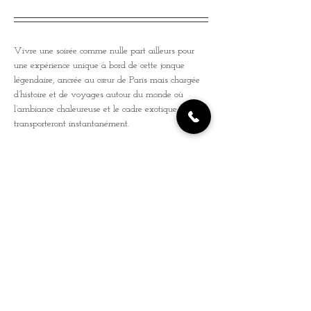
Vivre une soirée comme nulle part ailleurs pour 
une expérience unique à bord de cette jonque 
légendaire, ancrée au cœur de Paris mais chargée 
d’histoire et de voyages autour du monde où 
l’ambiance chaleureuse et le cadre exotique vous 
transporteront instantanément.
Le pont en bois exotique et la vue imprenable sur 
la Seine font de ce lieu l’endroit idéal pour partager 
une soirée autour de la musique. Ajoutez à cela 
une carte de tapas et cocktails, et vous voilà 
prêt(e) pour un délicieux voyage ! Une invitation 
à l’évasion et à la découverte, dans un lieu 
mythique et plein de charme.
Rejoignez-nous et faites partie de 
l’aventure !