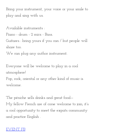
Bring your instrument, your voice or your smile to 
play and sing with us.
Available instruments :
Piano - drum - 2 mics - Bass.
Guitares : bring yours if you can / but people will 
share too. 
We can plug any author instrument.
Everyone will be welcome to play in a cool 
atmosphere!
Pop, rock, oriental or any other kind of music is 
welcome.
The péniche sells drinks and great food— 
My fellow French are of corse welcome to join; it’s 
a cool opportunity to meet the expats community 
and practice English .
EVENT FB