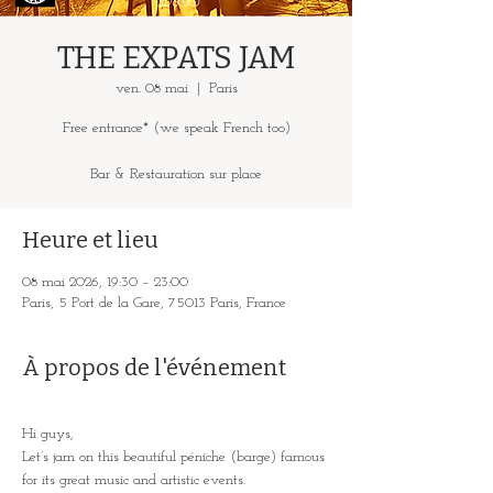
THE EXPATS JAM
ven. 08 mai
  |  
Paris
Free entrance* (we speak French too)
Bar & Restauration sur place
Heure et lieu
08 mai 2026, 19:30 – 23:00
Paris, 5 Port de la Gare, 75013 Paris, France
À propos de l'événement
Hi guys,
Let’s jam on this beautiful péniche (barge) famous 
for its great music and artistic events.