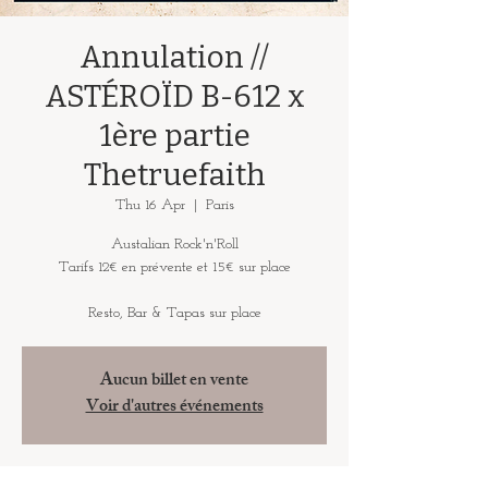
Annulation //
ASTÉROÏD B-612 x
1ère partie
Thetruefaith
Thu 16 Apr
  |  
Paris
Austalian Rock'n'Roll
Tarifs 12€ en prévente et 15€ sur place
Resto, Bar & Tapas sur place
Aucun billet en vente
Voir d'autres événements