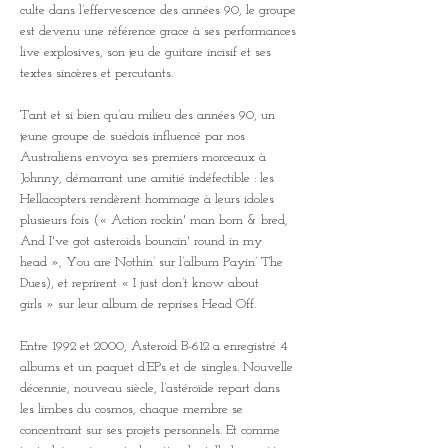
culte dans l’effervescence des années 90, le groupe 
est devenu une référence grace à ses performances 
live explosives, son jeu de guitare incisif et ses 
textes sincères et percutants.
Tant et si bien qu’au milieu des années 90, un 
jeune groupe de suédois influencé par nos 
Australiens envoya ses premiers morceaux à 
Johnny, démarrant une amitié indéfectible : les 
Hellacopters rendèrent hommage à leurs idoles 
plusieurs fois (« Action rockin' man born & bred, 
And I've got asteroids bouncin' round in my 
head », You are Nothin’ sur l’album Payin’ The 
Dues), et reprirent « I just don’t know about 
girls » sur leur album de reprises Head Off.
Entre 1992 et 2000, Asteroid B-612 a enregistré 4 
albums et un paquet d’EPs et de singles. Nouvelle 
décennie, nouveau siècle, l’astéroïde repart dans 
les limbes du cosmos, chaque membre se 
concentrant sur ses projets personnels. Et comme 