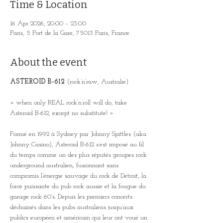
Time & Location
16 Apr 2026, 20:00 – 23:00
Paris, 5 Port de la Gare, 75013 Paris, France
About the event
ASTEROID B-612
 (rock’n’raw, Australie)
« when only REAL rock’n’roll will do, take 
Asteroid B-612, except no substitute! »
Formé en 1992 à Sydney par Johnny Spittles (aka 
Johnny Casino), Asteroid B-612 s’est imposé au fil 
du temps comme un des plus réputés groupes rock 
underground australien, fusionnant sans 
compromis l’énergie sauvage du rock de Detroit, la 
force puissante du pub rock aussie et la fougue du 
garage rock 60’s. Depuis les premiers concerts 
déchainés dans les pubs australiens jusqu’aux 
publics européen et américain qui leur ont voué un 