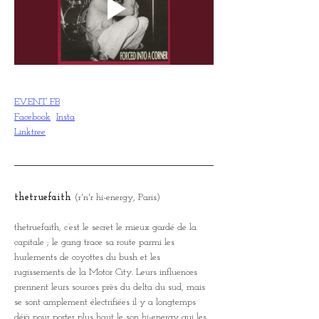
EVENT FB
Facebook
Insta
Linktree
thetruefaith
 (r'n'r hi-energy, Paris)
thetruefaith, c’est le secret le mieux gardé de la 
capitale ; le gang trace sa route parmi les 
hurlements de coyottes du bush et les 
rugissements de la Motor City. Leurs influences 
prennent leurs sources près du delta du sud, mais 
se sont amplement électrifiées il y a longtemps 
déjà pour porter plus haut le son hi-energy qui les 