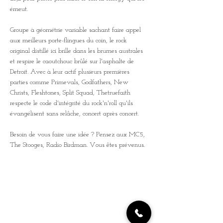
émeut. 
Groupe à géométrie variable sachant faire appel 
aux meilleurs porte-flingues du coin, le rock 
original distillé ici brille dans les brumes australes 
et respire le caoutchouc brûlé sur l'asphalte de 
Detroit. Avec à leur actif plusieurs premières 
parties comme Primevals, Godfathers, New 
Christs, Fleshtones, Split Squad, Thetruefaith 
respecte le code d'intégrité du rock'n'roll qu'ils 
évangélisent sans relâche, concert après concert. 
Besoin de vous faire une idée ? Pensez aux MC5, 
The Stooges, Radio Birdman. Vous êtes prévenus.