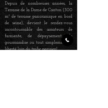
Depuis de nombreuses années, la
Terr
asse de la Dame de Canton (300
m² de terrasse panoramique en bord
de seine), devient le rendez-vous
incontournable des amateurs de
farniente, de dépaysement, de
gourmandise ou tout simplement de
liberté loin du trafic parisien!
MAI À SEPTEMBRE
7 JOURS SUR 7
MIDI & SOIR
Le restaurant du bateau est fermé
mais possibilité de privatisation,
soit
p
ar téléphone au
0662135346
ou par mail à