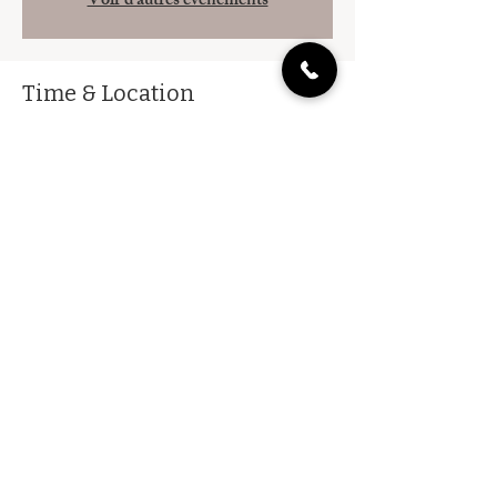
Voir d'autres événements
Time & Location
06 Jul 2024, 20:00 – 07 Jul 2024, 02:00
Paris, 5 Port de la Gare, 75013 Paris, France
About the event
BILLETTERIE 
Share this event