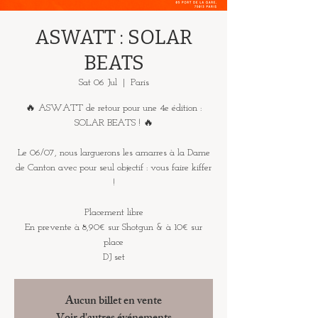
ASWATT : SOLAR
BEATS
Sat 06 Jul
  |  
Paris
🔥 ASWATT de retour pour une 4e édition :
SOLAR BEATS ! 🔥
Le 06/07, nous larguerons les amarres à la Dame
de Canton avec pour seul objectif : vous faire kiffer
!
Placement libre
En prevente à 8,90€ sur Shotgun & à 10€ sur
place
DJ set
Aucun billet en vente