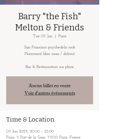
Barry "the Fish"
Melton & Friends
Tue 03 Jun
  |  
Paris
San Francisco psychedelic rock
Placement libre assis / debout
Bar & Restauration sur place
Aucun billet en vente
Voir d'autres événements
Time & Location
03 Jun 2025, 20:00 – 23:00
Paris, 5 Port de la Gare, 75013 Paris, France