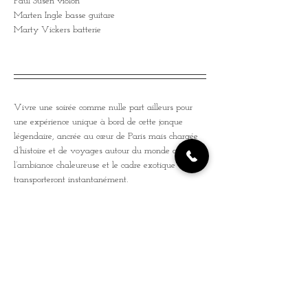
Paul Susen violon
Marten Ingle basse guitare
Marty Vickers batterie
Vivre une soirée comme nulle part ailleurs pour 
une expérience unique à bord de cette jonque 
légendaire, ancrée au cœur de Paris mais chargée 
d’histoire et de voyages autour du monde où 
l’ambiance chaleureuse et le cadre exotique vous 
transporteront instantanément.
Le pont en bois exotique et la vue imprenable sur 
la Seine font de ce lieu l’endroit idéal pour partager 
une soirée autour de la musique. Ajoutez à cela 
une carte de tapas et cocktails, et vous voilà 
prêt(e) pour un délicieux voyage ! Une invitation 
à l’évasion et à la découverte, dans un lieu 
mythique et plein de charme.