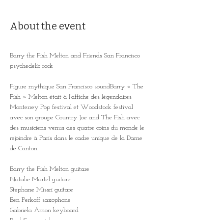
About the event
Barry the Fish Melton and Friends San Francisco 
psychedelic rock
Figure mythique San Francisco soundBarry « The 
Fish » Melton était à l’affiche des légendaires 
Monterrey Pop festival et Woodstock festival 
avec son groupe Country Joe and The Fish avec 
des musiciens venus des quatre coins du monde le 
rejoindre à Paris dans le cadre unique de la Dame 
de Canton.
Barry the Fish Melton guitare
Natalie Martel guitare
Stephane Missri guitare
Ben Perkoff saxophone
Gabriela Arnon keyboard