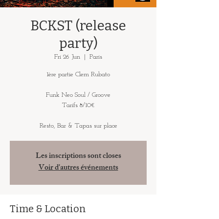
BCKST (release
party)
Fri 26 Jun
  |  
Paris
1ère partie Clem Rubato
Funk Neo Soul / Groove
Tarifs 8/10€
Resto, Bar & Tapas sur place
Les inscriptions sont closes
Voir d'autres événements
Time & Location