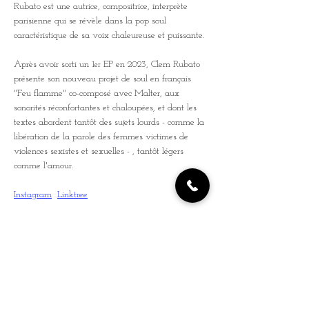
Rubato est une autrice, compositrice, interprète 
parisienne qui se révèle dans la pop soul 
caractéristique de sa voix chaleureuse et puissante. 
Après avoir sorti un 1
 EP en 2023, Clem Rubato 
er
présente son nouveau projet de soul en français 
"Feu flamme" co-composé avec Malter, aux 
sonorités réconfortantes et chaloupées, et dont les 
textes abordent tantôt des sujets lourds - comme la 
libération de la parole des femmes victimes de 
violences sexistes et sexuelles - , tantôt légers 
comme l'amour.
Instagram
Linktree