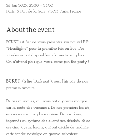
26 Jun 2026, 20:30 – 23:00
Paris, 5 Port de la Gare, 75013 Paris, France
About the event
BCKST est fier de vous présenter son nouvel E'P 
"Headlights" pour la première fois en live. Des 
vinyles seront disponibles à la vente sur place. 
On n'attend plus que vous, come join the party !
BCKST
 (à lire “Backseat”), c’est l’histoire de nos 
premiers amours.
De ces musiques, qui nous ont à jamais marqué 
sur la route des vacances. De nos premiers baisés, 
échangés sur une plage arrière. De nos rêves, 
façonnés au rythme des kilomètres dérobés. Et de 
ces cinq joyeux lurons, qui ont décidé de traduire 
cette tendre nostalgie en groove salvateur.