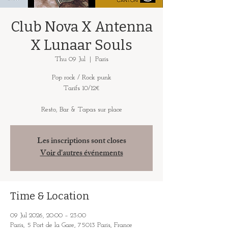
Club Nova X Antenna
X Lunaar Souls
Thu 09 Jul
  |  
Paris
Pop rock / Rock punk
Tarifs 10/12€
Resto, Bar & Tapas sur place
Les inscriptions sont closes
Voir d'autres événements
Time & Location
09 Jul 2026, 20:00 – 23:00
Paris, 5 Port de la Gare, 75013 Paris, France