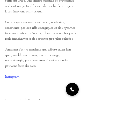
sortis du lycée. Une image candide et provocante 
cachant un profond besoin de cracher leur rage et 
leurs émotions en musique.
Cette rage s’incarne dans un style viscéral, 
caractérisé par des riffs énergiques et des rythmes 
intenses mais entraînants, allant de sonorités punk 
rock tranchantes à des touches pop plus colorées.
Antenna c’est la machine qui diffuse aussi loin 
que possible notre voix, notre message,
notre énergie, pour tous ceux à qui nos ondes 
peuvent faire du bien.
Instagram
Lunaar Souls
 1ère partie