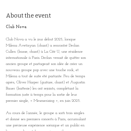
About the event
Club Nova
Club Nova a vu le jour début 2025, lorsque 
Milena Avetisyan (chant) a rencontré Declan 
Cullen (basse, chant) à La Cité U, une résidence 
internationale à Paris. Declan venait de quitter son 
ancien groupe et partageait son idée de créer un 
nouveau groupe pop avec une touche rock, et 
Milena a tout de suite été partante. Peu de temps 
après, Oliver Harper (guitare, chant) et Augustin 
Bauer (batterie) les ont rejoints, complétant la 
formation juste à temps pour la sortie de leur 
premier single, « Mesmerizing », en juin 2025.
Au cours de l’année, le groupe a sorti trois singles 
et donné ses premiers concerts à Paris, accumulant 
une précieuse expérience scénique et un public en 