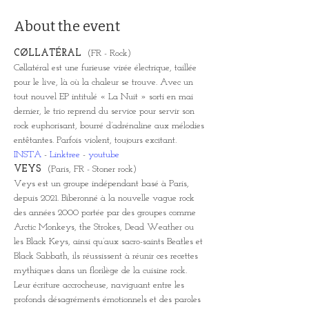
About the event
CØLLATÉRAL  
(FR - Rock)
Cøllatéral est une furieuse virée électrique, taillée 
pour le live, là où la chaleur se trouve. Avec un 
tout nouvel EP intitulé « La Nuit » sorti en mai 
dernier, le trio reprend du service pour servir son 
rock euphorisant, bourré d’adrénaline aux mélodies 
entêtantes. Parfois violent, toujours excitant.
INSTA
 - 
Linktree
 - 
youtube
VEYS  
(Paris, FR - Stoner rock)
Veys est un groupe indépendant basé à Paris, 
depuis 2021. Biberonné à la nouvelle vague rock 
des années 2000 portée par des groupes comme 
Arctic Monkeys, the Strokes, Dead Weather ou 
les Black Keys, ainsi qu’aux sacro-saints Beatles et 
Black Sabbath, ils réussissent à réunir ces recettes 
mythiques dans un florilège de la cuisine rock.
Leur écriture accrocheuse, naviguant entre les 
profonds désagréments émotionnels et des paroles 