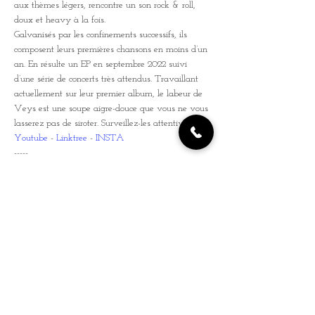
aux thèmes légers, rencontre un son rock & roll, 
doux et heavy à la fois.
Galvanisés par les confinements successifs, ils 
composent leurs premières chansons en moins d’un 
an. En résulte un EP en septembre 2022 suivi 
d’une série de concerts très attendus. Travaillant 
actuellement sur leur premier album, le labeur de 
Veys est une soupe aigre-douce que vous ne vous 
lasserez pas de siroter. Surveillez-les attentivement.
Youtube
 - 
Linktree
 - 
INSTA
-----
EVENT FB
Autre Billetterie
Tickets
Sale ended
Ticket type
CØLLATÉRAL x VEYS