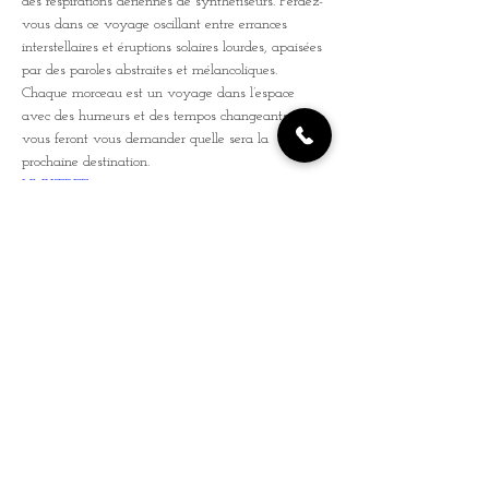
des respirations aériennes de synthétiseurs. Perdez-
vous dans ce voyage oscillant entre errances 
interstellaires et éruptions solaires lourdes, apaisées 
par des paroles abstraites et mélancoliques.
Chaque morceau est un voyage dans l’espace 
avec des humeurs et des tempos changeants qui 
vous feront vous demander quelle sera la 
prochaine destination.
LINKTREE
Tickets
Sale ended
Ticket type
Prévente
More info
Price