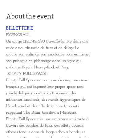
About the event
BILLETTERIE
EIGENGRAU :  
Un an qu’EIGENGRAU travaille la tête dans une 
nuée assourdissante de fuzz et de delay. Le 
groupe sort enfin de son sanctuaire pour emmener 
son publique en pèlerinage dans un style qui 
mélange Psych, Heavy-Rock et Prog. 
 EMPTY FULL SPACE : 
Empty Full Space est composé de cinq musiciens 
français qui ont façonné leur propre space rock 
psychédélique moderne en fusionnant des 
influences krautrock, des motifs hypnotiques de 
Hawkwind et des riffs de guitare trippants 
rappelant The Brian Jonestown Massacre.
Empty Full Space crée une ambiance entêtante à 
travers des couches de fuzz, des effets vocaux 
éthérés fondus dans de longs échos à bande, et 