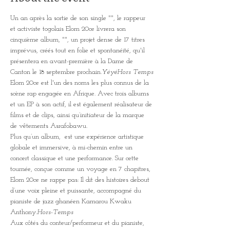
Un an après la sortie de son single "
", le rappeur 
et activiste togolais Elom 20ce livrera son 
cinquième album, "
", un projet dense de 17 titres 
imprévus, créés tout en folie et spontanéité, qu'il 
présentera en avant-première à la Dame de 
Canton le 18 septembre prochain.
Yéyé
Hors Temps
Elom 20ce est l'un des noms les plus connus de la 
scène rap engagée en Afrique. Avec trois albums 
et un EP à son actif, il est également réalisateur de 
films et de clips, ainsi qu’initiateur de la marque 
de vêtements Asrafobawu.
Plus qu’un album, 
 est une expérience artistique 
globale et immersive, à mi-chemin entre un 
concert classique et une performance. Sur cette 
tournée, conçue comme un voyage en 7 chapitres, 
Elom 20ce ne rappe pas: Il dit des histoires debout 
d’une voix pleine et puissante, accompagné du 
pianiste de jazz ghanéen Kamarou Kwaku 
Anthony.
Hors-Temps
Aux côtés du conteur/performeur et du pianiste, 