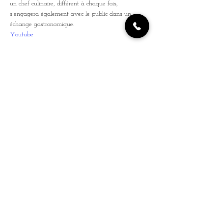
un chef culinaire, différent à chaque fois, 
s'engagera également avec le public dans un 
échange gastronomique.
Youtube
Tickets
Sale ended
Ticket type
PRÉVENTE
More info
Price
€12.00
+€0.30 ticket service fee