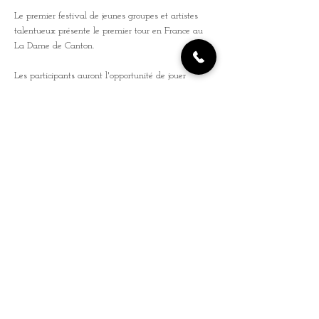
Le premier festival de jeunes groupes et artistes 
talentueux présente le premier tour en France au 
La Dame de Canton.
Les participants auront l'opportunité de jouer 
devant un large public lors du coup d'envoi de la 
nouvelle saison des festivals.
Si vous êtes intéressé(e)s par la nouvelle scene 
musicale française, ne manquez pas Emergenza.
▬▬▬▬▬▬▬▬▬▬▬▬▬▬▬▬▬▬▬
Infos et inscriptions sur 
www.emergenza.live
La vente des billets a commencé !
Event FB
En savoir plus