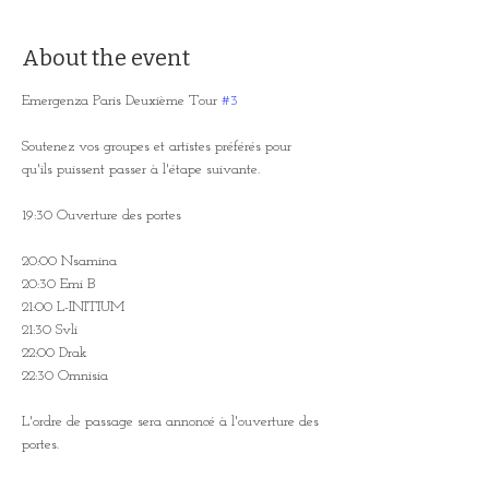
About the event
Emergenza Paris Deuxième Tour 
#3
Soutenez vos groupes et artistes préférés pour 
qu'ils puissent passer à l'étape suivante.
19:30 Ouverture des portes
20:00 Nsamina
20:30 Emi B
21:00 L-INITIUM
21:30 Svli
22:00 Drak
22:30 Omnisia
L'ordre de passage sera annoncé à l'ouverture des 
portes.