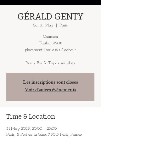
GÉRALD GENTY
Sat 31 May
  |  
Paris
Chanson
Tarifs 15/20€
placement libre assis / debout
Resto, Bar & Tapas sur place
Les inscriptions sont closes
Voir d'autres événements
Time & Location
31 May 2025, 20:00 – 23:00
Paris, 5 Port de la Gare, 75013 Paris, France