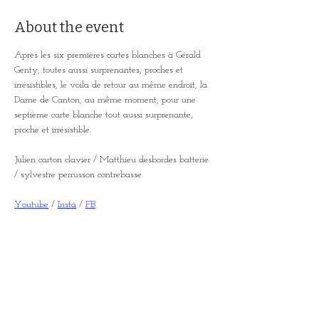
About the event
Après les six premières cartes blanches à Gérald 
Genty, toutes aussi surprenantes, proches et 
irrésistibles, le voila de retour au même endroit, la 
Dame de Canton, au même moment, pour une 
septième carte blanche tout aussi surprenante, 
proche et irrésistible.
Julien carton clavier / Matthieu desbordes batterie 
/ sylvestre perrusson contrebasse
Youtube
 / 
Insta
 / 
FB