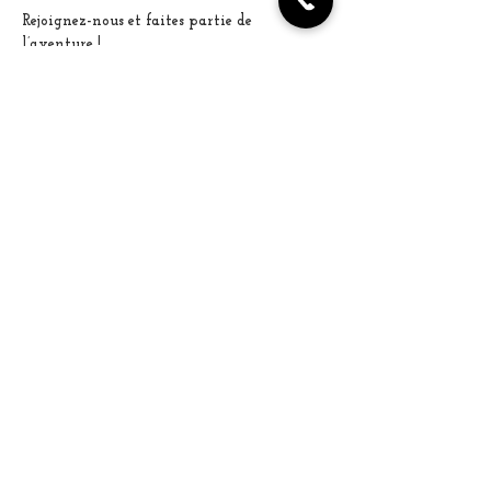
Rejoignez-nous et faites partie de 
l’aventure !
Tickets
Sale ended
Ticket type
Billet standard
More info