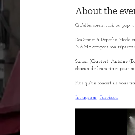
About the eve
Qu'elles soient rock ou pop
Des Stones à Depeche Mode 
NAME compose son répertoire 
Simon (Clavier), Antoine (Ba
chacun de leurs titres pour m
Plus qu’un concert ils vous t
Instagram
Facebook