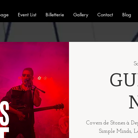
page
Event List
Billetterie
Gallery
Contact
Blog
S
GU
Covers de Stones à D
Simple Minds, L