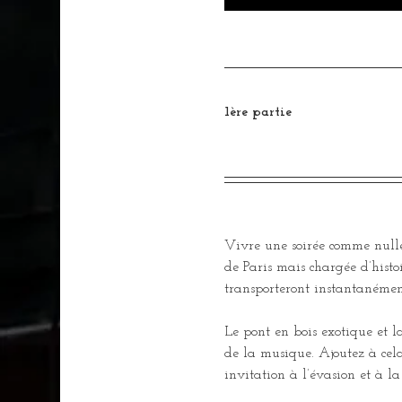
1ère partie
Vivre une soirée comme nulle
de Paris mais chargée d’hist
transporteront instantanémen
Le pont en bois exotique et l
de la musique. Ajoutez à cela
invitation à l’évasion et à 