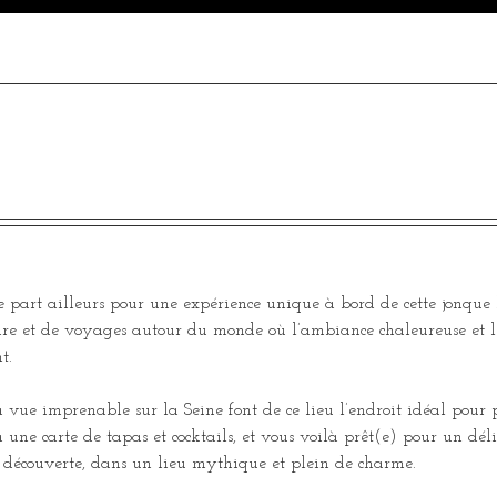
 part ailleurs pour une expérience unique à bord de cette jonque
oire et de voyages autour du monde où l’ambiance chaleureuse et l
t.
a vue imprenable sur la Seine font de ce lieu l’endroit idéal pour
 une carte de tapas et cocktails, et vous voilà prêt(e) pour un dé
la découverte, dans un lieu mythique et plein de charme.