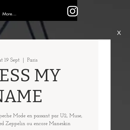
More...
X
at 19 Sept
  |  
Paris
ESS MY
NAME
epeche Mode en passant par U2, Muse,
ed Zeppelin ou encore Maneskin