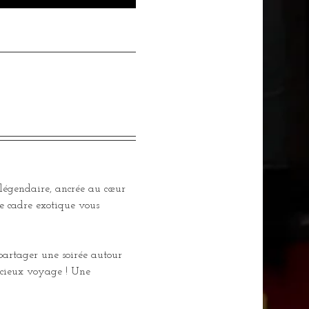
 légendaire, ancrée au cœur 
e cadre exotique vous 
 partager une soirée autour 
licieux voyage ! Une 