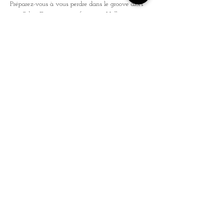
Préparez-vous à vous perdre dans le groove alors 
que Cobra Fantastic transforme cet Halloween en 
une célébration d'une ampleur cosmique. Les 
esprits seront fondus, les vibes élevées, et la 
funkabopulation triomphera. Attachez vos 
ceintures, Terriens — cette nuit sera funkastique et 
gravée dans vos mémoires!
Découvre
Youtube
Dj set avec Willy Wizz à  partir de 23H15
Autre  billetterie
Tickets
Sale ended