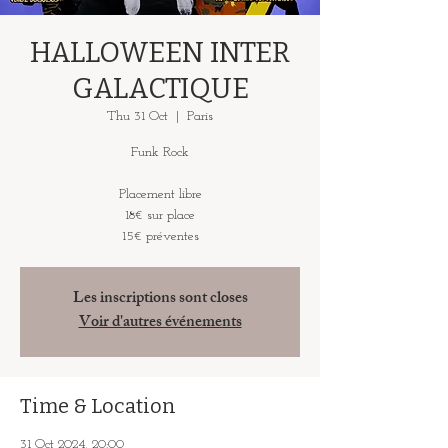
HALLOWEEN INTER
GALACTIQUE
Thu 31 Oct
  |  
Paris
Funk Rock
Placement libre
18€ sur place
15€ préventes
Les inscriptions sont closes
Voir d'autres événements
Time & Location
31 Oct 2024, 20:00