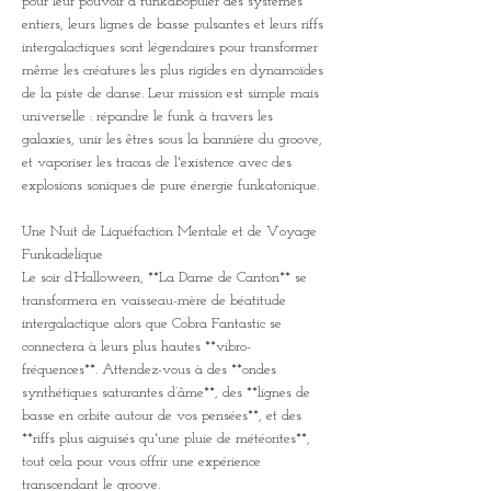
pour leur pouvoir à funkabopuler des systèmes 
entiers, leurs lignes de basse pulsantes et leurs riffs 
intergalactiques sont légendaires pour transformer 
même les créatures les plus rigides en dynamoïdes 
de la piste de danse. Leur mission est simple mais 
universelle : répandre le funk à travers les 
galaxies, unir les êtres sous la bannière du groove, 
et vaporiser les tracas de l'existence avec des 
explosions soniques de pure énergie funkatonique.
Une Nuit de Liquéfaction Mentale et de Voyage 
Funkadelique
Le soir d’Halloween, **La Dame de Canton** se 
transformera en vaisseau-mère de béatitude 
intergalactique alors que Cobra Fantastic se 
connectera à leurs plus hautes **vibro-
fréquences**. Attendez-vous à des **ondes 
synthétiques saturantes d’âme**, des **lignes de 
basse en orbite autour de vos pensées**, et des 
**riffs plus aiguisés qu'une pluie de météorites**, 
tout cela pour vous offrir une expérience 
transcendant le groove.