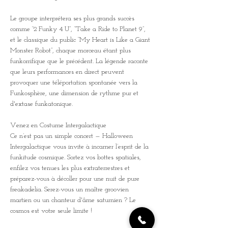
Le groupe interprétera ses plus grands succès 
comme “2 Funky 4 U”, “Take a Ride to Planet 9”, 
et le classique du public “My Heart is Like a Giant 
Monster Robot”, chaque morceau étant plus 
funkorrifique que le précédent. La légende raconte 
que leurs performances en direct peuvent 
provoquer une téléportation spontanée vers la 
Funkosphère, une dimension de rythme pur et 
d'extase funkatonique.
Venez en Costume Intergalactique
Ce n’est pas un simple concert — Halloween 
Intergalactique vous invite à incarner l’esprit de la 
funkitude cosmique. Sortez vos bottes spatiales, 
enfilez vos tenues les plus extraterrestres et 
préparez-vous à décoller pour une nuit de pure 
freakadelia. Serez-vous un maître groovien 
martien ou un chanteur d'âme saturnien ? Le 
cosmos est votre seule limite !