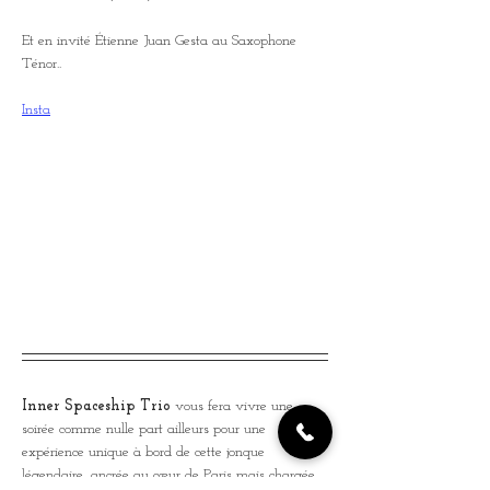
Et en invité Étienne Juan Gesta au Saxophone 
Ténor..
Insta
Inner Spaceship Trio 
vous fera
vivre une 
soirée comme nulle part ailleurs pour une 
expérience unique à bord de cette jonque 
légendaire, ancrée au cœur de Paris mais chargée 