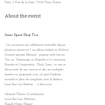
Paris, 5 Port de la Gare, 75013 Paris, France
About the event
Inner Space Ship Trio
” Ces musiciens qui collaborent ensemble depuis 
plusieurs années et ( un album réalisé en 2024 en 
Quartet premier Element ” propose cette fois en 
Trio un ‘ Hommage au Regretté et à l immense 
Pianiste et Compositeur : Chick Corea ‘ et une re-
découverte de son univers et des ses multiples 
facettes en proposant avec un jazz Moderne 
inventif et plein de complicité avec le Batteur 
Louis Bao Lao Batterie , “ à découvrir.
Clément Thirion (Contrebasse)
Louis Bao Lao (Batterie)
Franck Morin (Piano)