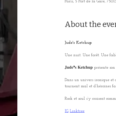
Paris, 5 Port de la Gare, 7501
About the eve
Jude's Ketchup
Une nuit. Une forêt. Une fabl
𝐉𝐮𝐝𝐞❜𝐬 𝐊𝐞𝐭𝐜𝐡𝐮𝐩 présente
Dans un univers ironique et c
tournent mal et d’héroïnes fa
Rock et soul s’y croisent comm
IG
Linktree