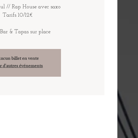
ul // Rap House avec saxo
Tarifs 10/12€
 Bar & Tapas sur place
ucun billet en vente
r d'autres événements