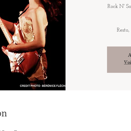
Rock N' So
Resto,
A
Voi
on