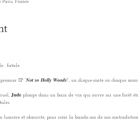
3 Paris, France
nt
e… fatale.
 son premier EP “𝑵𝒐𝒕 𝒔𝒐 𝑯𝒐𝒍𝒍𝒚 𝑾𝒐𝒐𝒅𝒔!”, un disque-conte où chaque m
ruel, 𝐉𝐮𝐝𝐞 plonge dans un bain de vin qui ouvre sur une forêt é
tales.
e lumière et obscurité, pour créer la bande-son de nos contradictions