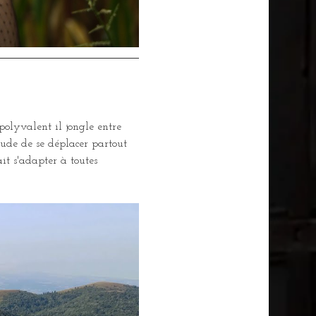
olyvalent il jongle entre 
itude de se déplacer partout 
it s'adapter à toutes 