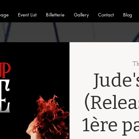
page
Event List
Billetterie
Gallery
Contact
Blog
Th
Jude'
(Relea
1ère p