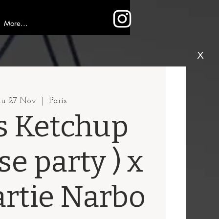
More...
X
u 27 Nov
  |  
Paris
s Ketchup
se party ) x
artie Narbo