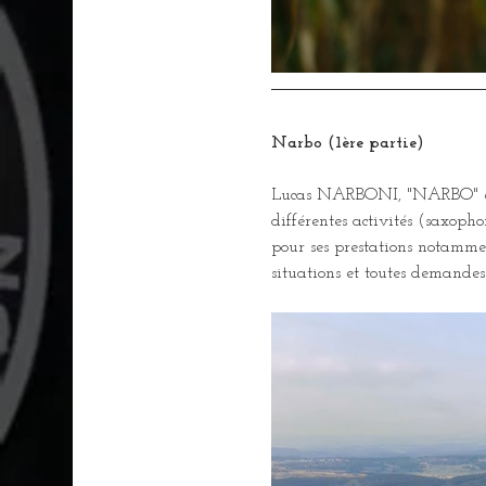
Narbo (1ère partie)
Lucas NARBONI, "NARBO" est u
différentes activités (saxoph
pour ses prestations notammen
situations et toutes demandes 