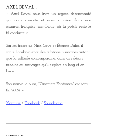
AXEL DEVAL :
« Axel Deval nous livre un regard désenchanté 
qui nous envoûte et nous entraine dans une 
chanson française scintillante, où la poésie reste le 
fil conducteur.
Sur les traces de Nick Cave et Étienne Daho, il 
conte l'ambivalence des relations humaines autant 
que la solitude contemporaine, dans des décors 
urbains ou sauvages qu'il explore en long et en 
large.
Son nouvel album, "Quartiers Fantômes" est sorti 
fin 2024. »
Youtube
 / 
Facebook
 / 
Soundcloud