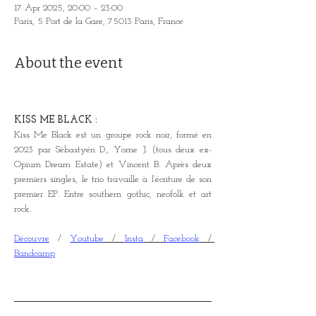
17 Apr 2025, 20:00 – 23:00
Paris, 5 Port de la Gare, 75013 Paris, France
About the event
KISS ME BLACK :
Kiss Me Black est un groupe rock noir, formé en 
2023 par Sébastyén D., Yome J. (tous deux ex-
Opium Dream Estate) et Vincent B. Après deux 
premiers singles, le trio travaille à l’écriture de son 
premier EP. Entre southern gothic, neofolk et art 
rock.
Découvre
 / 
Youtube
 / 
Insta
 / 
Facebook
 / 
Bandcamp