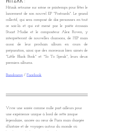
HITZAK :
Hitzak retourne sur scène ce printemps pour fêter le 
lancement de son nouvel EP "Postcards". Le grand 
collectif, qui sera composé de dix personnes en tout 
ce soir-là et qui est mené par le poète écossais 
Stuart Mudie et le compositeur Alex Roven, y 
interpréteront de nouvelles chansons, de l'EP mais 
aussi de leur prochain album en cours de 
préparation, ainsi que des morceaux bien aimés de 
"Little Black Book" et "So To Speak", leurs deux 
premiers albums.
Bandcamp
 / 
Facebook
Vivre une soirée comme nulle part ailleurs pour 
une expérience unique à bord de cette jonque 
légendaire, ancrée au cœur de Paris mais chargée 
d’histoire et de voyages autour du monde où 