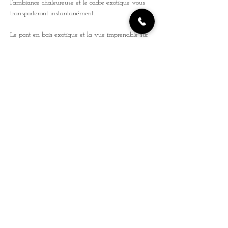
l’ambiance chaleureuse et le cadre exotique vous 
transporteront instantanément.
Le pont en bois exotique et la vue imprenable sur 
la Seine font de ce lieu l’endroit idéal pour partager 
une soirée autour de la musique. Ajoutez à cela 
une carte de tapas et cocktails, et vous voilà 
prêt(e) pour un délicieux voyage ! Une invitation 
à l’évasion et à la découverte, dans un lieu 
mythique et plein de charme.
Rejoignez-nous et faites partie de 
l’aventure !