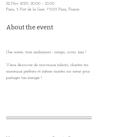
22 Nov 2025, 20:00 – 23:00
Paris, 5 Port de la Gare, 75013 Paris, France
About the event
Une soirée, trois ambiances : compo, cover, jam !
Viens découvrir de nouveaux talents, chanter tes 
morceaux préférés et même monter sur scène pour 
partager ton énergie !