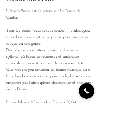
L’Apéro Pirate est de retour sur La Dame de 
Canton ! 
Tous les jeudis (sauf soirées concert ), embarquez 
à bord de notre mythique jonque pour une soirée 
unique en son genre. 
Dès 19h, on vous attend pour un afterwork 
rythmé, où tapas savoureuses et ambiance 
musicale s'unissent pour un dépaysement total ! 
Que vous soyez amateur de bonne musique ou à 
la recherche d’une escale gourmande, laissez-vous 
emporter par l’atmosphère chaleureuse et exotique 
de La Dame. 
Entrée Libre - Afterwork - Tapas - DJ Set 
De 19h à 02h ! Préparez-vous pour une soirée où 
l’esprit de la piraterie rencontre le charme de la 
Seine. Venez avec vos amis pour des souvenirs 
inoubliables ! 