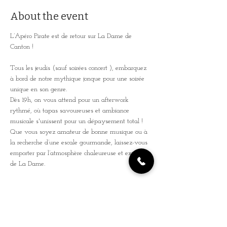
About the event
L’Apéro Pirate est de retour sur La Dame de 
Canton ! 
Tous les jeudis (sauf soirées concert ), embarquez 
à bord de notre mythique jonque pour une soirée 
unique en son genre. 
Dès 19h, on vous attend pour un afterwork 
rythmé, où tapas savoureuses et ambiance 
musicale s'unissent pour un dépaysement total ! 
Que vous soyez amateur de bonne musique ou à 
la recherche d’une escale gourmande, laissez-vous 
emporter par l’atmosphère chaleureuse et exotique 
de La Dame. 
Entrée Libre - Afterwork - Tapas - DJ Set 
De 19h à 02h ! Préparez-vous pour une soirée où 
l’esprit de la piraterie rencontre le charme de la 