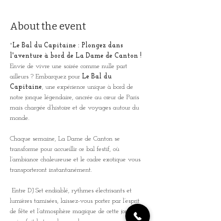
About the event
"
Le Bal du Capitaine : Plongez dans 
l'aventure à bord de La Dame de Canton !
Envie de vivre une soirée comme nulle part 
ailleurs ? Embarquez pour 
Le Bal du 
Capitaine
, une expérience unique à bord de 
notre jonque légendaire, ancrée au cœur de Paris 
mais chargée d’histoire et de voyages autour du 
monde. 
Chaque semaine, La Dame de Canton se 
transforme pour accueillir ce bal festif, où 
l’ambiance chaleureuse et le cadre exotique vous 
transporteront instantanément.
 Entre DJ Set endiablé, rythmes électrisants et 
lumières tamisées, laissez-vous porter par l’esprit 
de fête et l’atmosphère magique de cette jonque 