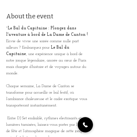
About the event
"
Le Bal du Capitaine : Plongez dans 
l'aventure à bord de La Dame de Canton !
Envie de vivre une soirée comme nulle part 
ailleurs ? Embarquez pour 
Le Bal du 
Capitaine
, une expérience unique à bord de 
notre jonque légendaire, ancrée au cœur de Paris 
mais chargée d’histoire et de voyages autour du 
monde. 
Chaque semaine, La Dame de Canton se 
transforme pour accueillir ce bal festif, où 
l’ambiance chaleureuse et le cadre exotique vous 
transporteront instantanément.
 Entre DJ Set endiablé, rythmes électrisants et 
lumières tamisées, laissez-vous porter par l’esprit 
de fête et l’atmosphère magique de cette jonque 