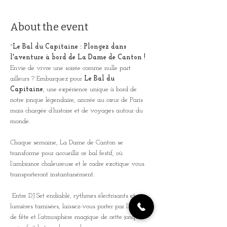
About the event
"
Le Bal du Capitaine : Plongez dans 
l'aventure à bord de La Dame de Canton !
Envie de vivre une soirée comme nulle part 
ailleurs ? Embarquez pour 
Le Bal du 
Capitaine
, une expérience unique à bord de 
notre jonque légendaire, ancrée au cœur de Paris 
mais chargée d’histoire et de voyages autour du 
monde. 
Chaque semaine, La Dame de Canton se 
transforme pour accueillir ce bal festif, où 
l’ambiance chaleureuse et le cadre exotique vous 
transporteront instantanément.
 Entre DJ Set endiablé, rythmes électrisants et 
lumières tamisées, laissez-vous porter par l’esprit 
de fête et l’atmosphère magique de cette jonque 