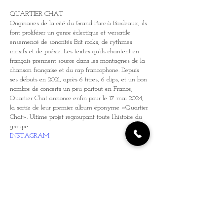
QUARTIER CHAT
Originaires de la cité du Grand Parc à Bordeaux, ils
font proliférer un genre éclectique et versatile
ensemencé de sonorités Brit rocks, de rythmes
incisifs et de poésie. Les textes qu’ils chantent en
français prennent source dans les montagnes de la
chanson française et du rap francophone. Depuis
ses débuts en 2021, après 6 titres, 6 clips, et un bon
nombre de concerts un peu partout en France,
Quartier Chat annonce enfin pour le 17 mai 2024,
la sortie de leur premier album éponyme «Quartier
Chat». Ultime projet regroupant toute l’histoire du
groupe.
INSTAGRAM
GOING FORWARD
GOING FORWARD est à l’origine un groupe de
Pop-Punk/Punk-Rock et remet au goût du jour la
scène qui a marqué les années 90’s/00’s en y
ajoutant des touches de rap mais aussi de métal.
Après avoir participé à Rock en Seine 2022 et
assuré des premières parties/têtes d’affiches de