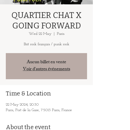
QUARTIER CHAT X
GOING FORWARD
Wed 22 May
  |  
Paris
Brit rock français / punk rock
Aucun billet en vente
Voir d'autres événements
Time & Location
22 May 2024, 20:30
Paris, Port de la Gare, 75013 Paris, France
About the event